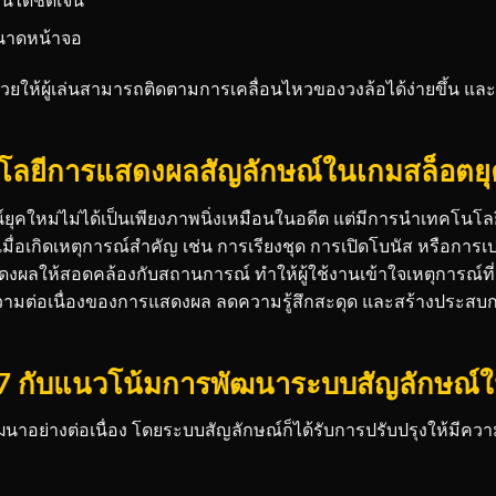
นได้ชัดเจน
นาดหน้าจอ
วยให้ผู้เล่นสามารถติดตามการเคลื่อนไหวของวงล้อได้ง่ายขึ้น แ
ลยีการแสดงผลสัญลักษณ์ในเกมสล็อตยุค
ุคใหม่ไม่ได้เป็นเพียงภาพนิ่งเหมือนในอดีต แต่มีการนำเทคโนโล
มื่อเกิดเหตุการณ์สำคัญ เช่น การเรียงชุด การเปิดโบนัส หรือการ
ผลให้สอดคล้องกับสถานการณ์ ทำให้ผู้ใช้งานเข้าใจเหตุการณ์ที่เก
มความต่อเนื่องของการแสดงผล ลดความรู้สึกสะดุด และสร้างประสบกา
7 กับแนวโน้มการพัฒนาระบบสัญลักษณ
นาอย่างต่อเนื่อง โดยระบบสัญลักษณ์ก็ได้รับการปรับปรุงให้มี