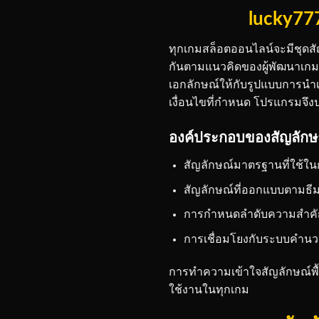
lucky77
ทุกเกมสล็อตออนไลน์จะมีชุดสัญ
กันตามแนวคิดของผู้พัฒนาเกม บ
เอกลักษณ์ให้กับรูปแบบการนำเ
เงื่อนไขที่กำหนด โปรแกรมจึ
องค์ประกอบของสัญลักษณ
สัญลักษณ์มาตรฐานที่ใช้ใน
สัญลักษณ์ที่ออกแบบตามธี
การกำหนดลำดับความสำคั
การเชื่อมโยงกับระบบคำนว
การทำความเข้าใจสัญลักษณ์พื้
ใช้งานในทุกเกม