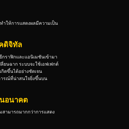
ละทำให้การแสดงผลมีความเป็น
ดิจิทัล
ยีกราฟิกและแอนิเมชันเข้ามา
เปลี่ยนฉาก ระบบจะใช้เอฟเฟกต์
ิดขึ้นได้อย่างชัดเจน
รณ์ที่น่าสนใจยิ่งขึ้นบน
์ในอนาคต
ความสามารถมากกว่าการแสดง