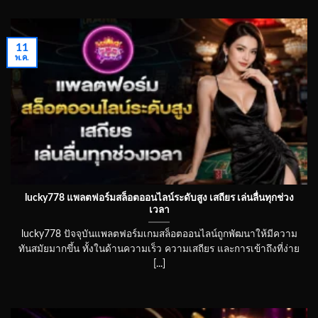
11
พ.ค.
lucky778 แพลตฟอร์มสล็อตออนไลน์ระดับสูง เสถียร เล่นลื่นทุกช่วง
เวลา
lucky778 ปัจจุบันแพลตฟอร์มเกมสล็อตออนไลน์ถูกพัฒนาให้มีความ
ทันสมัยมากขึ้น ทั้งในด้านความเร็ว ความเสถียร และการเข้าถึงที่ง่าย
[...]