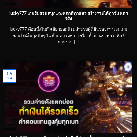
lucky777 เกมธีมสวย สนุกและแตกดีทุกแนว สร้างรายได้ทุกวัน แตก
จริง
lucky777 คือหนึ่งในตัวเลือกยอดนิยมสำหรับผู้ที่ชื่นชอบการเล่นเกม
ออนไลน์ในยุคปัจจุบัน ด้วยความครบเครื่องทั้งด้านภาพกราฟิกที่
สวยงาม [...]
06
ก.ค.