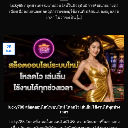
lucky887 อุตสาหกรรมเกมออนไลน์ในปัจจุบันมีการพัฒนาอย่างต่อ
เนื่องเพื่อตอบสนองต่อพฤติกรรมของผู้ใช้งานที่เปลี่ยนแปลงอยู่ตลอด
เวลา ไม่ว่าจะเป็น [...]
28
พ.ค.
lucky788 สล็อตออนไลน์ระบบใหม่ โหลดไว เล่นลื่น ใช้งานได้ทุกช่วง
เวลา
lucky788 ในยุคที่เกมสล็อตออนไลน์ได้รับความนิยมมากขึ้นอย่างต่อ