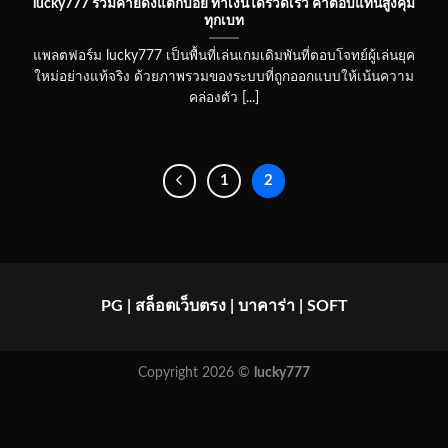
lucky777 รวมค่ายดังแตกบ่อย ทำเงินได้รวดเร็ว ค่าตอบแทนสูงคุ้ม
ทุกเบท
แพลตฟอร์ม lucky777 เป็นพื้นที่เล่นเกมเดิมพันที่ตอบโจทย์ผู้เล่นยุค
ใหม่อย่างแท้จริง ด้วยภาพรวมของระบบที่ถูกออกแบบให้เน้นความ
คล่องตัว [...]
1
2
PG | สล็อตเว็บตรง | บาคาร่า | SOFT
Copyright 2026 ©
lucky777