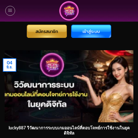
Skip
to
content
04
มิ.ย.
lucky887 วิวัฒนาการระบบเกมออนไลน์ที่ตอบโจทย์การใช้งานในยุค
ดิจิทัล